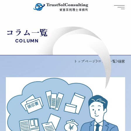
トラストソルコンサルティング
東憲吾税理士事務所
伊賀の税理士
コラム一覧
COLUMN
トップページ
コラム一覧
経営